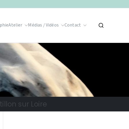
phie
Atelier
Médias / Vidéos
Contact
illon sur Loire