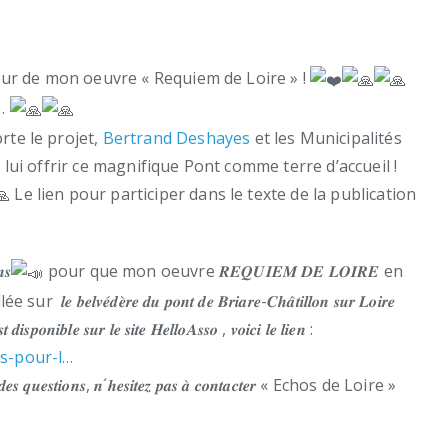
veur de mon oeuvre « Requiem de Loire » !
u…
orte le projet,
Bertrand Deshayes
et les Municipalités
 lui offrir ce magnifique Pont comme terre d’accueil !
Le lien pour participer dans le texte de la publication
𝒔
pour que mon oeuvre 𝑹𝑬𝑸𝑼𝑰𝑬𝑴 𝑫𝑬 𝑳𝑶𝑰𝑹𝑬 en
𝒆 𝒃𝒆𝒍𝒗𝒆́𝒅𝒆̀𝒓𝒆 𝒅𝒖 𝒑𝒐𝒏𝒕 𝒅𝒆 𝑩𝒓𝒊𝒂𝒓𝒆-𝑪𝒉𝒂̂𝒕𝒊𝒍𝒍𝒐𝒏 𝒔𝒖𝒓 𝑳𝒐𝒊𝒓𝒆
 𝒅𝒊𝒔𝒑𝒐𝒏𝒊𝒃𝒍𝒆 𝒔𝒖𝒓 𝒍𝒆 𝒔𝒊𝒕𝒆 𝑯𝒆𝒍𝒍𝒐𝑨𝒔𝒔𝒐 , 𝒗𝒐𝒊𝒄𝒊 𝒍𝒆 𝒍𝒊𝒆𝒏 :
ds-pour-l…
 𝒂𝒗𝒆𝒛 𝒅𝒆𝒔 𝒒𝒖𝒆𝒔𝒕𝒊𝒐𝒏𝒔, 𝒏´𝒉𝒆𝒔𝒊𝒕𝒆𝒛 𝒑𝒂𝒔 𝒂̀ 𝒄𝒐𝒏𝒕𝒂𝒄𝒕𝒆𝒓 « Echos de Loire »