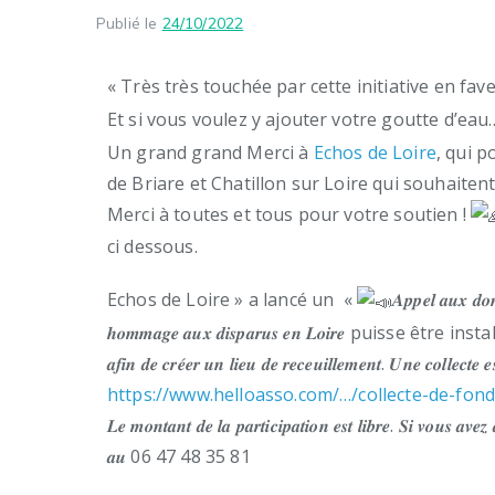
Publié le
24/10/2022
« Très très touchée par cette initiative en fa
Et si vous voulez y ajouter votre goutte d’ea
Un grand grand Merci à
Echos de Loire
, qui p
de Briare et Chatillon sur Loire qui souhaitent
Merci à toutes et tous pour votre soutien !
ci dessous.
Echos de Loire » a lancé un «
𝑨𝒑𝒑𝒆𝒍 𝒂𝒖𝒙 𝒅𝒐
𝒉𝒐𝒎𝒎𝒂𝒈𝒆 𝒂𝒖𝒙 𝒅𝒊𝒔𝒑𝒂𝒓𝒖𝒔 𝒆𝒏 𝑳𝒐𝒊𝒓𝒆 puisse être installée sur 
𝒂𝒇𝒊𝒏 𝒅𝒆 𝒄𝒓𝒆́𝒆𝒓 𝒖𝒏 𝒍𝒊𝒆𝒖 𝒅𝒆 𝒓𝒆𝒄𝒆𝒖𝒊𝒍𝒍𝒆𝒎𝒆𝒏𝒕. 𝑼𝒏𝒆 𝒄𝒐𝒍𝒍𝒆𝒄𝒕𝒆 𝒆𝒔
https://www.helloasso.com/…/collecte-de-fon
𝑳𝒆 𝒎𝒐𝒏𝒕𝒂𝒏𝒕 𝒅𝒆 𝒍𝒂 𝒑𝒂𝒓𝒕𝒊𝒄𝒊𝒑𝒂𝒕𝒊𝒐𝒏 𝒆𝒔𝒕 𝒍𝒊𝒃𝒓𝒆. 𝑺𝒊 𝒗𝒐𝒖𝒔
𝒂𝒖 06 47 48 35 81