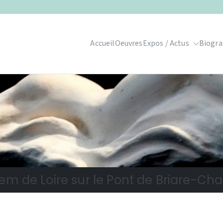
Accueil
Oeuvres
Expos / Actus
Biogra
em de Loire sur le Pont de Briare-Chat