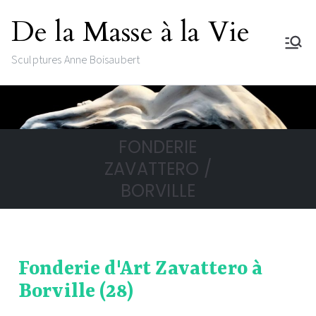
De la Masse à la Vie
Sculptures Anne Boisaubert
FONDERIE
ZAVATTERO /
BORVILLE
Fonderie d'Art Zavattero à
Borville (28)