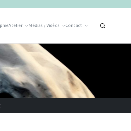
phie
Atelier
Médias / Vidéos
Contact
t