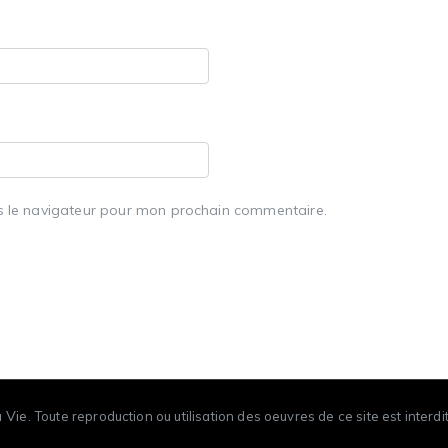
s le navigateur pour mon prochain commentaire.
a Vie
.
Toute reproduction ou utilisation des oeuvres de ce site est interdit