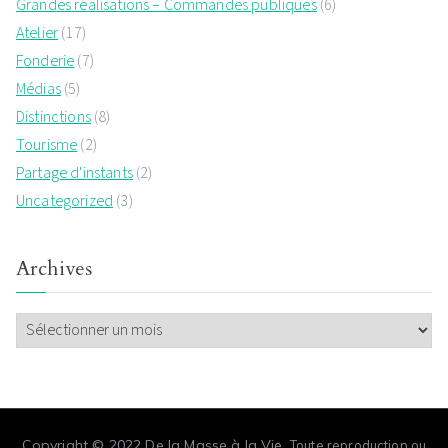
Grandes réalisations – Commandes publiques
(6)
Atelier
(17)
Fonderie
(7)
Médias
(5)
Distinctions
(8)
Tourisme
(2)
Partage d'instants
(2)
Uncategorized
(3)
Archives
Copyright © 2022
De la Masse à la Vie
.
Toute reproduction ou