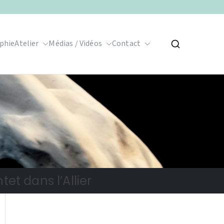
phie
Atelier
Médias / Vidéos
Contact
et dans l’Allier