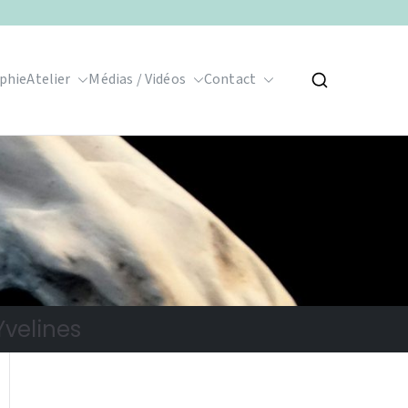
phie
Atelier
Médias / Vidéos
Contact
Yvelines