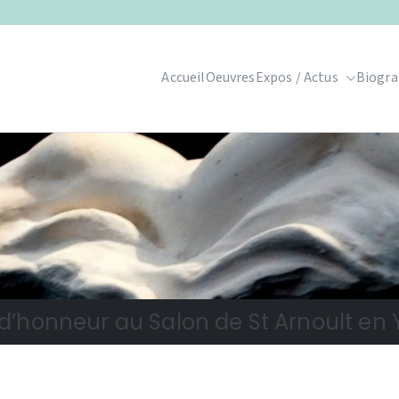
Accueil
Oeuvres
Expos / Actus
Biogra
 d’honneur au Salon de St Arnoult en 