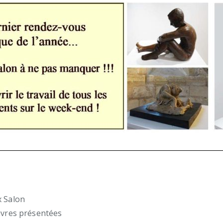
x Salon
euvres présentées