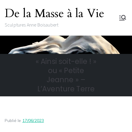
De la Masse à la Vie
Sculptures Anne Boisaubert
« Ainsi soit-elle ! »
ou « Petite
Jeanne » –
L’Aventure Terre
Publié le
17/06/2023